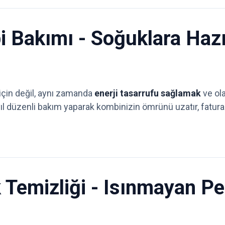
 Bakımı - Soğuklara Hazırl
için değil, aynı zamanda
enerji tasarrufu sağlamak
ve ola
l düzenli bakım yaparak kombinizin ömrünü uzatır, faturalar
k Temizliği - Isınmayan P