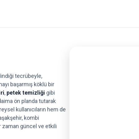
indiği tecrübeyle,
lmayı başarmış köklü bir
ri
,
petek temizliği
gibi
aima ön planda tutarak
reysel kullanıcıların hem de
aşakşehir, kombi
r zaman güncel ve etkili