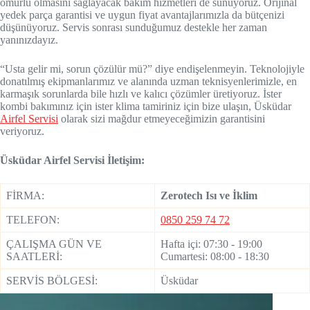
ömürlü olmasını sağlayacak bakım hizmetleri de sunuyoruz. Orijinal
yedek parça garantisi ve uygun fiyat avantajlarımızla da bütçenizi
düşünüyoruz. Servis sonrası sunduğumuz destekle her zaman
yanınızdayız.
“Usta gelir mi, sorun çözülür mü?” diye endişelenmeyin. Teknolojiyle
donatılmış ekipmanlarımız ve alanında uzman teknisyenlerimizle, en
karmaşık sorunlarda bile hızlı ve kalıcı çözümler üretiyoruz. İster
kombi bakımınız için ister klima tamiriniz için bize ulaşın, Üsküdar
Airfel Servisi
olarak sizi mağdur etmeyeceğimizin garantisini
veriyoruz.
Üsküdar Airfel Servisi İletişim:
FİRMA:
Zerotech Isı ve İklim
TELEFON:
0850 259 74 72
ÇALIŞMA GÜN VE
Hafta içi: 07:30 - 19:00
SAATLERİ:
Cumartesi: 08:00 - 18:30
SERVİS BÖLGESİ:
Üsküdar