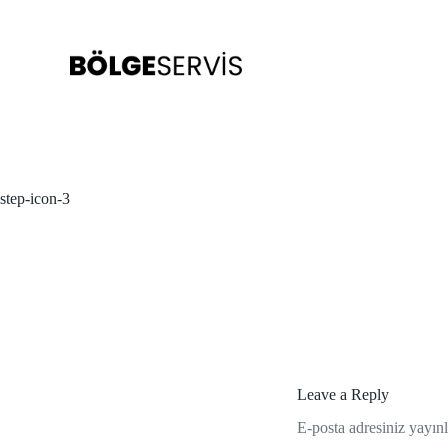
S
k
i
p
t
o
c
o
n
t
step-icon-3
e
n
t
Leave a Reply
E-posta adresiniz yayı